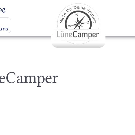
og
 uns
neCamper